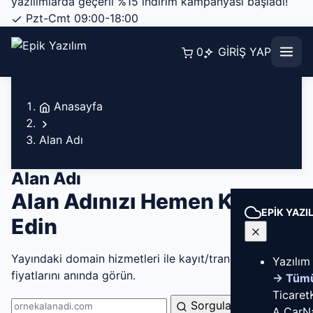
yazılımlarda geçerli %15 indirim kampanyası başladı!
Pzt-Cmt 09:00-18:00
0
GİRİŞ YAP
Anasayfa
Alan Adı
Alan Adı
Alan Adınızı Hemen Kontrol
EPİK YAZI
Edin
Yayındaki domain hizmetleri ile kayıt/transfer
Yazılım
fiyatlarını anında görün.
→ Tüm
Ticaret
Sorgula
A Car
N