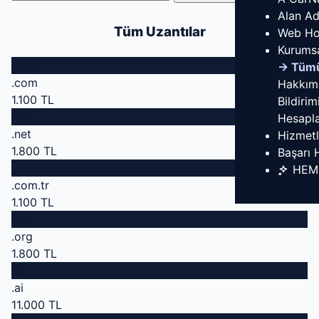
Alan Ad
Tüm Uzantılar
Web Ho
Kurums
.com
→ Tüm
.com
Hakkım
1.100 TL
Bildirim
.net
Hesapla
.net
Hizmetl
1.800 TL
Başarı 
.com.tr
HEM
.com.tr
1.100 TL
.org
.org
1.800 TL
.ai
.ai
11.000 TL