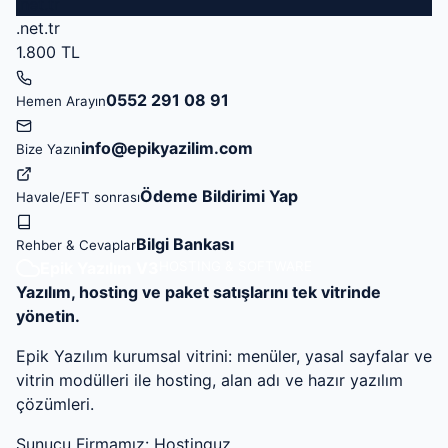
.net.tr
.net.tr
1.800 TL
0552 291 08 91
Hemen Arayın
info@epikyazilim.com
Bize Yazın
Ödeme Bildirimi Yap
Havale/EFT sonrası
Bilgi Bankası
Rehber & Cevaplar
Epik Yazılım
V3
HOSTING & SOFTWARE
Yazılım, hosting ve paket satışlarını tek vitrinde
yönetin.
Epik Yazılım kurumsal vitrini: menüler, yasal sayfalar ve
vitrin modülleri ile hosting, alan adı ve hazır yazılım
çözümleri.
Sunucu Firmamız:
Hostinguz