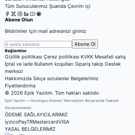
Tüm Sunucularımız Şuanda Çevrim içi
Abone Olun
Bildirimler için mail adresinizi giriniz
Abone Ol
Bağlantılar
Gizlilik politikası
Çerez politikası
KVKK
Mesafeli satış
İptal ve iade
Kullanım koşulları
Sipariş takip
Destek
merkezi
Hakkımızda
Sıkça sorulanlar
Belgelerimiz
Fiyatlandırma
© 2026 Epik Yazılım. Tüm hakları saklıdır.
Epik Yazılım — Hostinguz İnternet Teknolojileri Bünyesinde Faaliyet
Göstermektedir.
ÖDEME SAĞLAYICILARIMIZ
EpikAI
iyzico
PayTR
Mastercard
VISA
Yapay zeka asistanı · Gemini destekli
YASAL BELGELERİMİZ