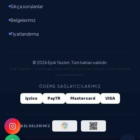
Sıkça sorulanlar
EpikAI
Yapay zeka asistanı · Gemini destekli
Belgelerimiz
Fiyatlandırma
© 2026 Epik Yazılım. Tüm hakları saklıdır.
Epik Yazılım — Hostinguz İnternet Teknolojileri Bünyesinde Faaliyet
Göstermektedir.
ÖDEME SAĞLAYICILARIMIZ
iyzico
PayTR
Mastercard
VISA
YASAL BELGELERİMİZ