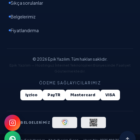
Sıkça sorulanlar
EpikAI
Yapay zeka asistanı · Gemini destekli
Belgelerimiz
Fiyatlandırma
© 2026 Epik Yazılım. Tüm hakları saklıdır.
Epik Yazılım — Hostinguz İnternet Teknolojileri Bünyesinde Faaliyet
Göstermektedir.
ÖDEME SAĞLAYICILARIMIZ
iyzico
PayTR
Mastercard
VISA
YASAL BELGELERİMİZ