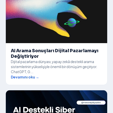
AI Arama Sonuçları Dijital Pazarlamayı
Değiştiriyor
Dijital pazarlama dünyası, yapay zekâ destekli arama
sistemlerinin yükselişiyle önemli bir dönüşüm geçiriyor.
ChatGPT, G...
Devamını oku →