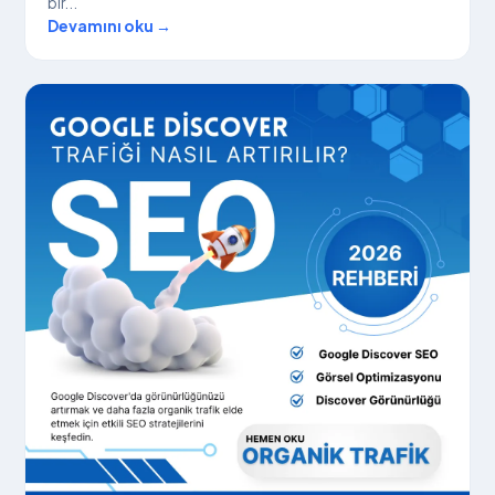
bir...
Banka Hesapl
Devamını oku →
İletişim