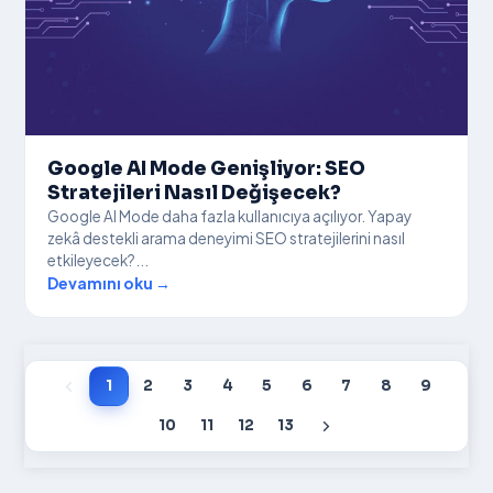
Google AI Mode Genişliyor: SEO
Stratejileri Nasıl Değişecek?
Google AI Mode daha fazla kullanıcıya açılıyor. Yapay
zekâ destekli arama deneyimi SEO stratejilerini nasıl
etkileyecek?...
Devamını oku →
1
2
3
4
5
6
7
8
9
10
11
12
13