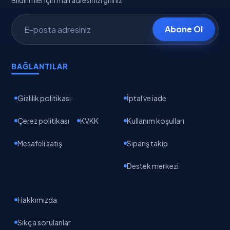
Bildirimler için mail adresinizi giriniz
Abone Ol
BAĞLANTILAR
Gizlilik politikası
İptal ve iade
Çerez politikası
KVKK
Kullanım koşulları
Mesafeli satış
Sipariş takip
Destek merkezi
Hakkımızda
Sıkça sorulanlar
EpikAI