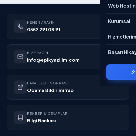
E-Ticaret
Web Hosti
Kurumsal
Kurumsal
HEMEN ARAYIN
0552 291 08 91
CRM
→ Tümü
Hizmetlerim
Genel
Hakkımızda
Başarı Hikay
BIZE YAZIN
info@epikyazilim.com
Mobil
Belgelerimiz
Rent A Car
Referanslar
HAVALE/EFT SONRASI
Ödeme Bildirimi Yap
Nakliyat
Bloglar
Restaurant
Kariyer
REHBER & CEVAPLAR
Bilgi Bankası
Ödeme Bildir