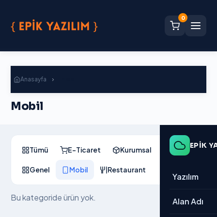
0
Anasayfa
Mobil
Mobil
EPİK Y
Tümü
E-Ticaret
Kurumsal
CRM
Genel
Mobil
Restaurant
Yazılım
Bu kategoride ürün yok.
→ Tümü
Alan Adı