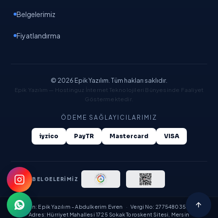
Yapay zeka asistanı · Gemini destekli
Belgelerimiz
Fiyatlandırma
© 2026 Epik Yazılım. Tüm hakları saklıdır.
Epik Yazılım — Hostinguz İnternet Teknolojileri Bünyesinde Faaliyet
Göstermektedir.
ÖDEME SAĞLAYICILARIMIZ
iyzico
PayTR
Mastercard
VISA
YASAL BELGELERİMİZ
Ünvan: Epik Yazılım - Abdulkerim Evren
·
Vergi No: 27754803534
·
Adres: Hürriyet Mahallesi 1725 Sokak Toroskent Sitesi, Mersin