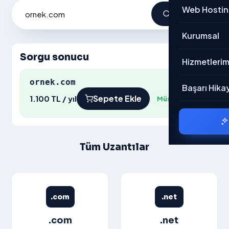
E-Ticaret
Web Hosti
Sorgula
Kurumsal
Kurumsal
CRM
Sorgu sonucu
→ Tümü
Hizmetlerim
Genel
ornek.com
Hakkımızda
Başarı Hikay
Sepete Ekle
1.100 TL / yıl
Müsait
Mobil
Belgelerimiz
Rent A Car
Referanslar
Tüm Uzantılar
Nakliyat
Bloglar
Restaurant
Kariyer
.com
.net
Ödeme Bildir
.com
.net