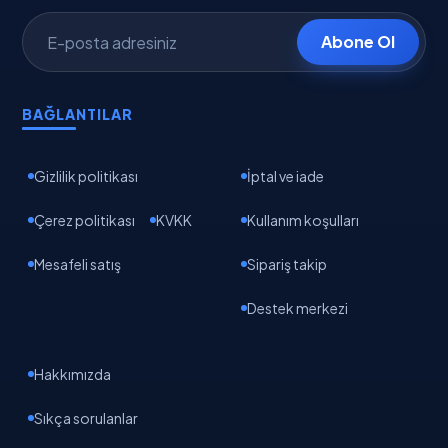
Abone Ol
BAĞLANTILAR
Gizlilik politikası
İptal ve iade
Çerez politikası
KVKK
Kullanım koşulları
Mesafeli satış
Sipariş takip
Destek merkezi
Hakkımızda
Sıkça sorulanlar
EpikAI