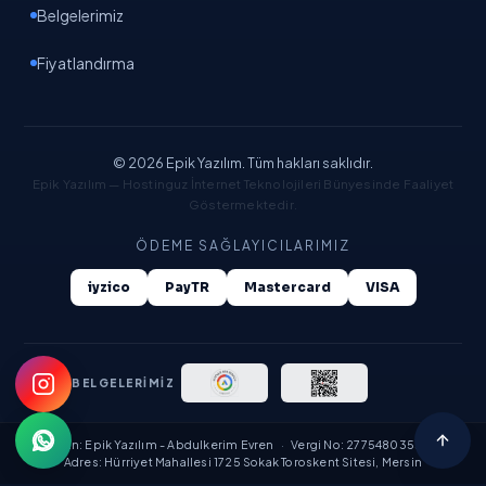
Yapay zeka asistanı · Gemini destekli
Belgelerimiz
Fiyatlandırma
© 2026 Epik Yazılım. Tüm hakları saklıdır.
Epik Yazılım — Hostinguz İnternet Teknolojileri Bünyesinde Faaliyet
Göstermektedir.
ÖDEME SAĞLAYICILARIMIZ
iyzico
PayTR
Mastercard
VISA
YASAL BELGELERİMİZ
Ünvan: Epik Yazılım - Abdulkerim Evren
·
Vergi No: 27754803534
·
Adres: Hürriyet Mahallesi 1725 Sokak Toroskent Sitesi, Mersin