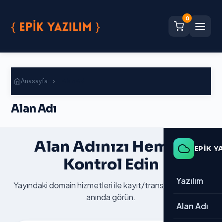
0
Anasayfa
Alan Adı
Alan Adı
Alan Adınızı Hemen
EPİK Y
Kontrol Edin
Yazılım
Yayındaki domain hizmetleri ile kayıt/transfer fiyatlarını
anında görün.
→ Tümü
Alan Adı