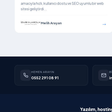
amacıyla hızlı, kullanıcı dostu ve SEO uyumlu bir web
sitesi geliştirdi...
→
Melih Arayan
HEMEN ARAYIN
B
0552 291 08 91
i
Yazılım, hostin