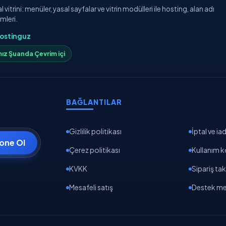
vitrini: menüler, yasal sayfalar ve vitrin modülleri ile hosting, alan adı
mleri.
ostinguz
ız Şuanda Çevrim içi
BAĞLANTILAR
Gizlilik politikası
İptal ve ia
one Ol
Çerez politikası
Kullanım k
KVKK
Sipariş tak
Mesafeli satış
Destek me