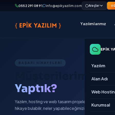
0552 291 08 91
info@epikyazilim.com
Hostinguz üzerinde
Araçlar
Yazılımlarımız
EPİK Y
BAŞARI HİKAYELERİ
Yazılım
Müşterilerimiz İç
→ Tümü
Alan Adı
Yaptık?
E-Ticaret
Web Hosti
Kurumsal
Yazılım, hosting ve web tasarım projelerimizden gerçek 
Kurumsal
hikaye bulabilir, neler yapabileceğimizi keşfedebilirsiniz
CRM