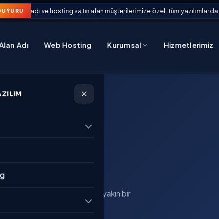
n alan adı ve hosting satın alan müşterilerimize özel, tüm yazılımlarda g
DUYURU
Alan Adı
Web Hosting
Kurumsal
Hizmetlerimiz
AZILIM
in
Neler
ng
başarı öyküleri. Sektörünüze yakın bir
.