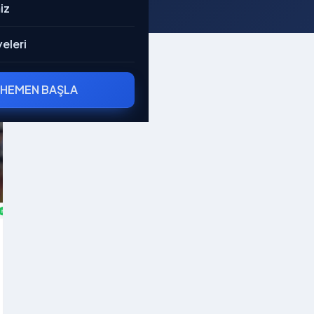
iz
eleri
HEMEN BAŞLA
imi
arımız