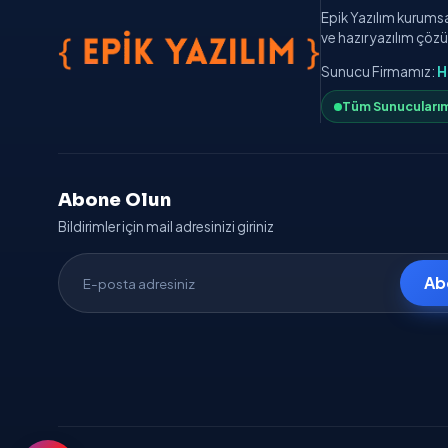
Epik Yazılım kurumsal 
ve hazır yazılım çözü
Sunucu Firmamız:
H
Tüm Sunucularım
EpikAI
Yapay zeka asistanı · Gemini destekli
Abone Olun
Bildirimler için mail adresinizi giriniz
Ab