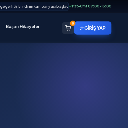
eçerli %15 indirim kampanyası başladı!
Hostinguz üzerinden alan adı ve ho
Pzt-Cmt 09:00-18:00
0
Başarı Hikayeleri
GİRİŞ YAP