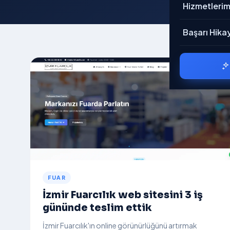
→ Tümü
Hizmetlerim
Genel
Hakkımızda
Mobil
Başarı Hikay
Belgelerimiz
Rent A Car
Referanslar
Nakliyat
Bloglar
Restaurant
Kariyer
Ödeme Bildir
Banka Hesapl
İletişim
FUAR
İzmir Fuarcılık web sitesini 3 iş
gününde teslim ettik
İzmir Fuarcılık'ın online görünürlüğünü artırmak