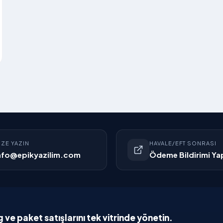
IZE YAZIN
HAVALE/EFT SONRASI
nfo@epikyazilim.com
Ödeme Bildirimi Ya
g ve paket satışlarını tek vitrinde yönetin.