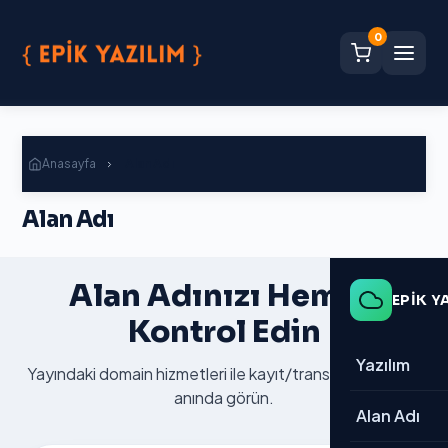
0
Anasayfa
Alan Adı
Alan Adı
Alan Adınızı Hemen
EPİK Y
Kontrol Edin
Yazılım
Yayındaki domain hizmetleri ile kayıt/transfer fiyatlarını
anında görün.
→ Tümü
Alan Adı