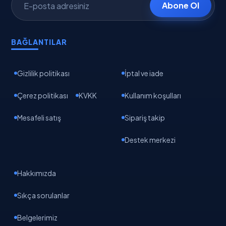
Abone Ol
BAĞLANTILAR
Gizlilik politikası
İptal ve iade
Çerez politikası
KVKK
Kullanım koşulları
Mesafeli satış
Sipariş takip
Destek merkezi
Hakkımızda
Sıkça sorulanlar
EpikAI
Yapay zeka asistanı · Gemini destekli
Belgelerimiz