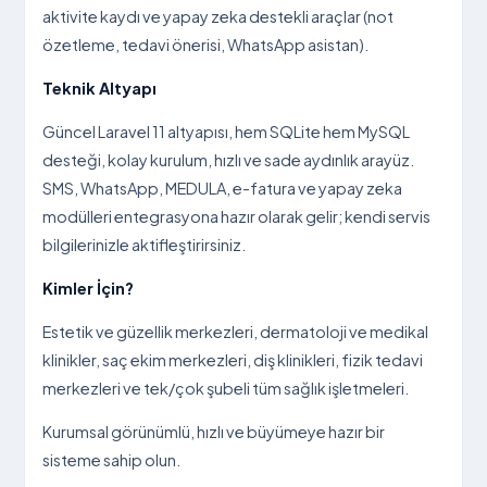
aktivite kaydı ve yapay zeka destekli araçlar (not
özetleme, tedavi önerisi, WhatsApp asistan).
Teknik Altyapı
Güncel Laravel 11 altyapısı, hem SQLite hem MySQL
desteği, kolay kurulum, hızlı ve sade aydınlık arayüz.
SMS, WhatsApp, MEDULA, e-fatura ve yapay zeka
modülleri entegrasyona hazır olarak gelir; kendi servis
bilgilerinizle aktifleştirirsiniz.
Kimler İçin?
Estetik ve güzellik merkezleri, dermatoloji ve medikal
klinikler, saç ekim merkezleri, diş klinikleri, fizik tedavi
merkezleri ve tek/çok şubeli tüm sağlık işletmeleri.
Kurumsal görünümlü, hızlı ve büyümeye hazır bir
sisteme sahip olun.