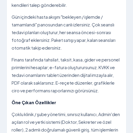
kendileri talep gönderebilir.
Gün içindeki hasta akışını "bekleyen / işlemde /
tamamlandı" panosundan canlı izlersiniz. Çok seanslı
tedavi planları oluşturur, her seansa öncesi-sonrası
fotoğraf eklersiniz. Paket satışı yapar, kalan seansları
otomatik takip edersiniz.
Finans tarafında tahsilat, taksit, kasa, gider ve personel
primlerini hesaplar; e-fatura oluşturursunuz. KVKK ve
tedavi onamlarını tablet üzerinden dijital imzayla alır,
PDF olarak saklarsınız. E-reçete düzenler, grafiklerle
ciro ve performans raporlarınızı görürsünüz.
Öne Çıkan Özellikler
Çoklu klinik / şube yönetimi, sınırsız kullanıcı, Admin'den
açılan rol ve yetki sistemi (Doktor, Sekreter ve özel
roller), 2 adımlı doğrulamalı güvenli giriş, tüm işlemlerin