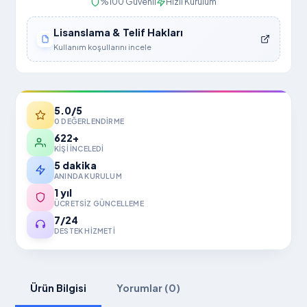
%100 Güvenli
Hızlı Kurulum
Lisanslama & Telif Hakları
Kullanım koşullarını incele
5.0/5
0 DEĞERLENDIRME
622+
KIŞI INCELEDI
5 dakika
ANINDA KURULUM
1 yıl
ÜCRETSIZ GÜNCELLEME
7/24
DESTEK HIZMETI
Ürün Bilgisi
Yorumlar (0)