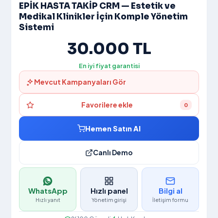
Kariyer
EPİK HASTA TAKİP CRM — Estetik ve
Medikal Klinikler İçin Komple Yönetim
Ödeme Bildir
Sistemi
30.000 TL
Banka Hesapl
En iyi fiyat garantisi
İletişim
Mevcut Kampanyaları Gör
Favorilere ekle
0
Hemen Satın Al
Canlı Demo
WhatsApp
Hızlı panel
Bilgi al
Hızlı yanıt
Yönetim girişi
İletişim formu