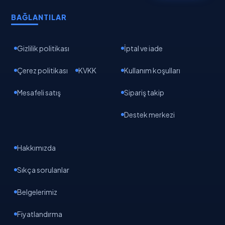
BAĞLANTILAR
Gizlilik politikası
İptal ve iade
Çerez politikası
KVKK
Kullanım koşulları
Mesafeli satış
Sipariş takip
Destek merkezi
Hakkımızda
Sıkça sorulanlar
EpikAI
Yapay zeka asistanı · Gemini destekli
Belgelerimiz
Fiyatlandırma