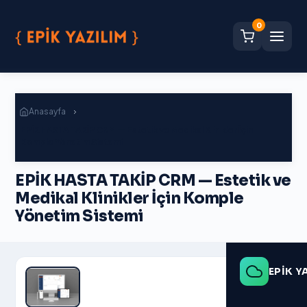
0
Anasayfa
EPİK HASTA TAKİP CRM — Estetik ve Medikal Klinikler İçin
Komple Yönetim Sistemi
EPİK HASTA TAKİP CRM — Estetik ve
Medikal Klinikler İçin Komple
Yönetim Sistemi
EPİK Y