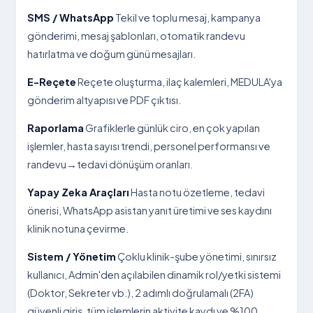
SMS / WhatsApp
Tekil ve toplu mesaj, kampanya
gönderimi, mesaj şablonları, otomatik randevu
hatırlatma ve doğum günü mesajları.
E-Reçete
Reçete oluşturma, ilaç kalemleri, MEDULA'ya
gönderim altyapısı ve PDF çıktısı.
Raporlama
Grafiklerle günlük ciro, en çok yapılan
işlemler, hasta sayısı trendi, personel performansı ve
randevu→tedavi dönüşüm oranları.
Yapay Zeka Araçları
Hasta notu özetleme, tedavi
önerisi, WhatsApp asistan yanıt üretimi ve ses kaydını
klinik notuna çevirme.
Sistem / Yönetim
Çoklu klinik-şube yönetimi, sınırsız
kullanıcı, Admin'den açılabilen dinamik rol/yetki sistemi
(Doktor, Sekreter vb.), 2 adımlı doğrulamalı (2FA)
güvenli giriş, tüm işlemlerin aktivite kaydı ve %100