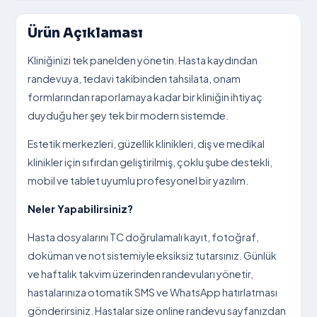
Ürün Açıklaması
Kliniğinizi tek panelden yönetin. Hasta kaydından
randevuya, tedavi takibinden tahsilata, onam
formlarından raporlamaya kadar bir kliniğin ihtiyaç
duyduğu her şey tek bir modern sistemde.
Estetik merkezleri, güzellik klinikleri, diş ve medikal
klinikler için sıfırdan geliştirilmiş, çoklu şube destekli,
mobil ve tablet uyumlu profesyonel bir yazılım.
Neler Yapabilirsiniz?
Hasta dosyalarını TC doğrulamalı kayıt, fotoğraf,
doküman ve not sistemiyle eksiksiz tutarsınız. Günlük
ve haftalık takvim üzerinden randevuları yönetir,
hastalarınıza otomatik SMS ve WhatsApp hatırlatması
gönderirsiniz. Hastalar size online randevu sayfanızdan