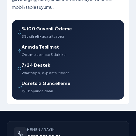
mobil/tablet uyumu.
%100 Güvenli Ödeme
SSL şifreli kasa altyapısı
Anında Teslimat
Ödeme sonrası 5 dakika
7/24 Destek
WhatsApp, e-posta, ticket
Ücretsiz Güncelleme
1 yıl boyunca dahil
HEMEN ARAYIN