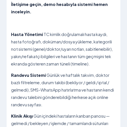
İletişime geçin, demo hesabıyla sistemi hemen
inceleyin.
Hasta Yönetimi
TC kimlik doğrulamalı hasta kaydı,
hasta fotoğrafı, doküman/dosya yükleme, kategorili
not sistemi (genel/doktor/uyarı notları, sabitlenebilir),
yakın/refakatçi bilgileri ve hastanın tüm geçmişini tek
ekranda gösteren zaman tüneli (timeline).
Randevu Sistemi
Günlük ve haftalık takvim, doktor
bazlı filtreleme, durum takibi (bekliyor / geldi / iptal /
gelmedi), SMS-WhatsApp hatırlatma ve hastanın kendi
randevu talebini gönderebildiği herkese açık online
randevu sayfası.
Klinik Akışı
Gün içindeki hastaların kanban panosu —
gelmedi / bekleyen / işlemde / tamamlandı sütunları