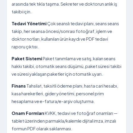
arasında tek tıkla taşıma. Sekreter ve doktorun anlık iş
takibi için.
Tedavi Yönetimi
Çok seanslı tedavi planı, seans seans
takip, her seansa öncesi/sonrası fotoğraf, işlem ve
doktor notları, kullanılan ürün kaydı ve PDF tedavi
raporu çıktısı.
Paket Sistemi
Paket tanımlama ve satış, kalan seans
hakkı takibi, otomatik seans düşümü, paket süresi takibi
ve süresi yaklaşan paketler için otomatik uyarı.
Finans
Tahsilat, taksitli ödeme planı, hasta cari hesabı,
kasa hareketleri, gider yönetimi, personel prim
hesaplama ve e-fatura/e-arşiv oluşturma.
Onam Formları
KVKK, tedavi ve fotoğraf onamları —
tablet üzerinden parmakla/kalemle dijital imza, imzalı
formun PDF olarak saklanması.