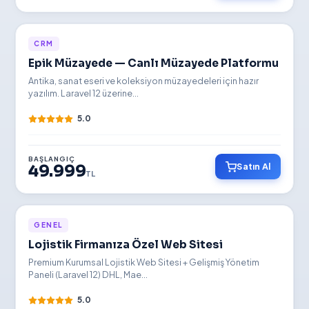
YENİ
CRM
Epik Müzayede — Canlı Müzayede Platformu
Antika, sanat eseri ve koleksiyon müzayedeleri için hazır
yazılım. Laravel 12 üzerine...
5.0
BAŞLANGIÇ
Satın Al
49.999
TL
YENİ
GENEL
Lojistik Firmanıza Özel Web Sitesi
Premium Kurumsal Lojistik Web Sitesi + Gelişmiş Yönetim
Paneli (Laravel 12) DHL, Mae...
5.0