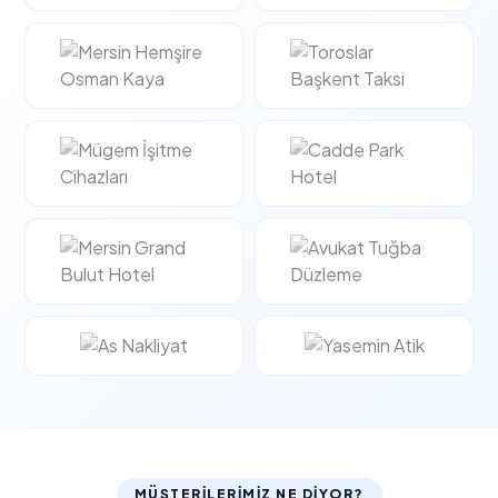
MÜŞTERİLERİMİZ NE DİYOR?