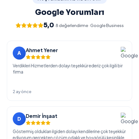
Google Yorumları
5,0
· 8 değerlendirme · Google Business
Ahmet Yener
A
Verdikleri Hizmetlerden dolayı teşekkür ederiz çok ilgili bir
firma
2 ay önce
Demir İnşaat
D
Göstermiş oldukları ilgiden dolayı kendilerine çok teşekkür
ediyorum gerçekten çözüm odaklı ve hoşgörülü kesinlikle