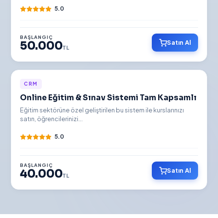
5.0
BAŞLANGIÇ
Satın Al
50.000
TL
İNDİRİMLİ
CRM
Online Eğitim & Sınav Sistemi Tam Kapsamlı
YENİ
Eğitim sektörüne özel geliştirilen bu sistem ile kurslarınızı
satın, öğrencilerinizi...
5.0
BAŞLANGIÇ
Satın Al
40.000
TL