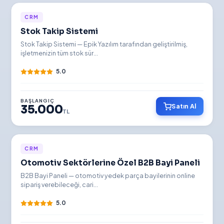
İNDİRİMLİ
CRM
Stok Takip Sistemi
YENİ
Stok Takip Sistemi — Epik Yazılım tarafından geliştirilmiş,
işletmenizin tüm stok sür...
5.0
BAŞLANGIÇ
Satın Al
35.000
TL
İNDİRİMLİ
CRM
Otomotiv Sektörlerine Özel B2B Bayi Paneli
YENİ
B2B Bayi Paneli — otomotiv yedek parça bayilerinin online
sipariş verebileceği, cari...
5.0