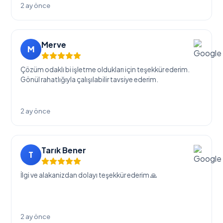
2 ay önce
Merve
M
Çözüm odaklı bi işletme oldukları için teşekkür ederim.
Gönül rahatlığıyla çalışılabilir tavsiye ederim.
2 ay önce
Tarık Bener
T
İlgi ve alakanizdan dolayı teşekkür ederim 🙏
2 ay önce