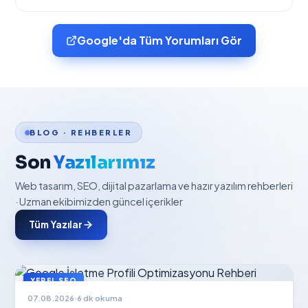
Google'da Tüm Yorumları Gör
BLOG · REHBERLER
Son
Yazılarımız
Web tasarım, SEO, dijital pazarlama ve hazır yazılım rehberleri
· Uzman ekibimizden güncel içerikler
Tüm Yazılar
YEREL SEO
07.08.2026
·
6 dk okuma