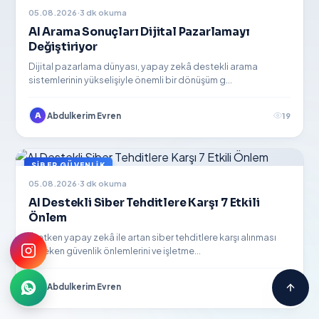
Yapay zeka asistanı · Gemini destekli
05.08.2026
·
3 dk okuma
AI Arama Sonuçları Dijital Pazarlamayı
Değiştiriyor
Dijital pazarlama dünyası, yapay zekâ destekli arama
sistemlerinin yükselişiyle önemli bir dönüşüm g...
A
Abdulkerim Evren
19
SIBER GÜVENLIK
05.08.2026
·
3 dk okuma
AI Destekli Siber Tehditlere Karşı 7 Etkili
Önlem
Üretken yapay zekâ ile artan siber tehditlere karşı alınması
gereken güvenlik önlemlerini ve işletme...
A
Abdulkerim Evren
17