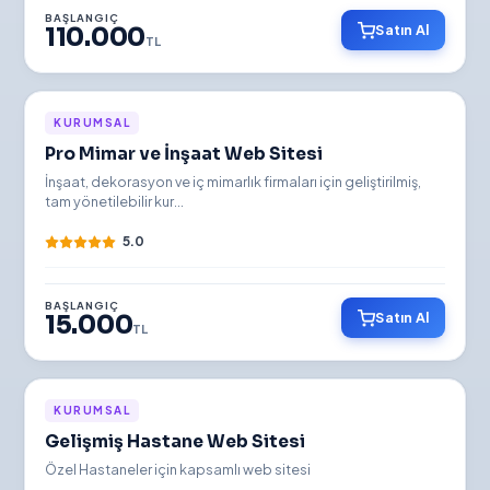
BAŞLANGIÇ
Satın Al
110.000
TL
İNDİRİMLİ
KURUMSAL
Pro Mimar ve İnşaat Web Sitesi
YENİ
İnşaat, dekorasyon ve iç mimarlık firmaları için geliştirilmiş,
tam yönetilebilir kur...
5.0
BAŞLANGIÇ
Satın Al
15.000
TL
İNDİRİMLİ
KURUMSAL
Gelişmiş Hastane Web Sitesi
YENİ
Özel Hastaneler için kapsamlı web sitesi