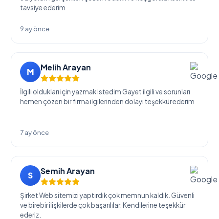
tavsiye ederim
9 ay önce
Melih Arayan
M
İlgili oldukları için yazmak istedim Gayet ilgili ve sorunları
hemen çözen bir firma ilgilerinden dolayı teşekkür ederim
7 ay önce
Semih Arayan
S
Şirket Web sitemizi yaptırdık çok memnun kaldık. Güvenli
ve birebir ilişkilerde çok başarılılar. Kendilerine teşekkür
ederiz.