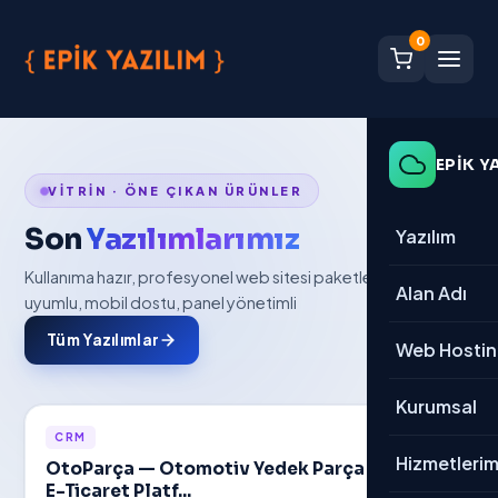
0
EPİK Y
VİTRİN · ÖNE ÇIKAN ÜRÜNLER
Son
Yazılımlarımız
Yazılım
Kullanıma hazır, profesyonel web sitesi paketleri · SEO
→ Tümü
Alan Adı
uyumlu, mobil dostu, panel yönetimli
Tüm Yazılımlar
E-Ticaret
Web Hosti
Kurumsal
Kurumsal
CRM
CRM
→ Tümü
Hizmetlerim
OtoParça — Otomotiv Yedek Parça B2B/B2C
E-Ticaret Platf...