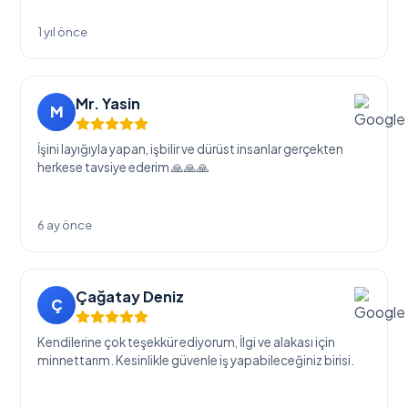
1 yıl önce
Mr. Yasin
M
İşini layığıyla yapan, işbilir ve dürüst insanlar gerçekten
herkese tavsiye ederim 🙏🙏🙏
6 ay önce
Çağatay Deniz
Ç
Kendilerine çok teşekkür ediyorum, İlgi ve alakası için
minnettarım. Kesinlikle güvenle iş yapabileceğiniz birisi.