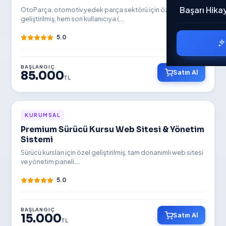
Genel
Hakkımızda
Başarı Hikay
OtoParça, otomotiv yedek parça sektörü için özel
geliştirilmiş, hem son kullanıcıya (...
Mobil
Belgelerimiz
5.0
Rent A Car
Referanslar
BAŞLANGIÇ
Satın Al
85.000
Nakliyat
TL
Bloglar
Restaurant
Kariyer
YENİ
KURUMSAL
Ödeme Bildir
Premium Sürücü Kursu Web Sitesi & Yönetim
Sistemi
Banka Hesapl
Sürücü kursları için özel geliştirilmiş, tam donanımlı web sitesi
ve yönetim paneli....
İletişim
5.0
BAŞLANGIÇ
Satın Al
15.000
TL