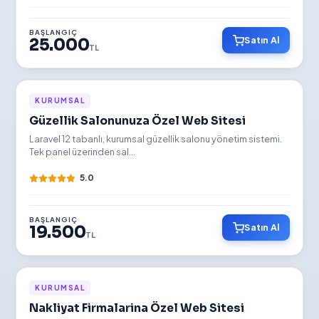
BAŞLANGIÇ
Satın Al
25.000
TL
İNDİRİMLİ
KURUMSAL
Güzellik Salonunuza Özel Web Sitesi
YENİ
Laravel 12 tabanlı, kurumsal güzellik salonu yönetim sistemi.
Tek panel üzerinden sal...
5.0
BAŞLANGIÇ
Satın Al
19.500
TL
YENİ
KURUMSAL
Nakliyat Firmalarina Özel Web Sitesi