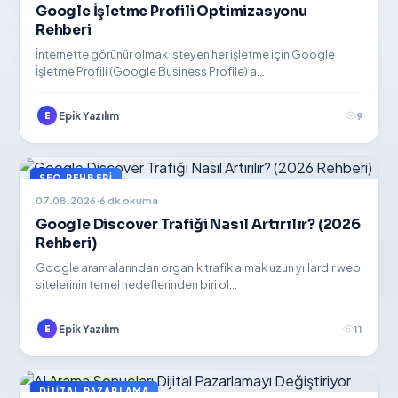
Google İşletme Profili Optimizasyonu
Rehberi
İnternette görünür olmak isteyen her işletme için Google
İşletme Profili (Google Business Profile) a...
E
Epik Yazılım
9
SEO REHBERI
07.08.2026
·
6 dk okuma
Google Discover Trafiği Nasıl Artırılır? (2026
Rehberi)
Google aramalarından organik trafik almak uzun yıllardır web
sitelerinin temel hedeflerinden biri ol...
E
Epik Yazılım
11
EpikAI
DIJITAL PAZARLAMA